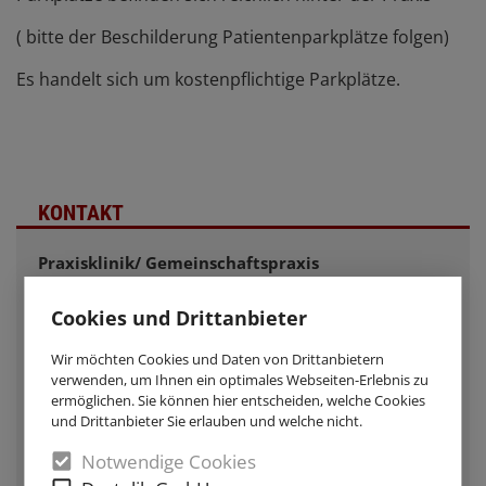
( bitte der Beschilderung Patientenparkplätze folgen)
Es handelt sich um kostenpflichtige Parkplätze.
KONTAKT
Praxisklinik/ Gemeinschaftspraxis
Dr. med. Tobias Senn,
Dr med Frank Krause
Cookies und Drittanbieter
Zentrum für Handchirurgie
Hoffmannstrasse 8
Wir möchten Cookies und Daten von Drittanbietern
verwenden, um Ihnen ein optimales Webseiten-Erlebnis zu
32105 Bad Salzuflen
ermöglichen. Sie können hier entscheiden, welche Cookies
Tel. 05222/62930
und Drittanbieter Sie erlauben und welche nicht.
Fax 05222/629350
email
senn.krause@handchirurgie-salzuflen.de
Notwendige Cookies