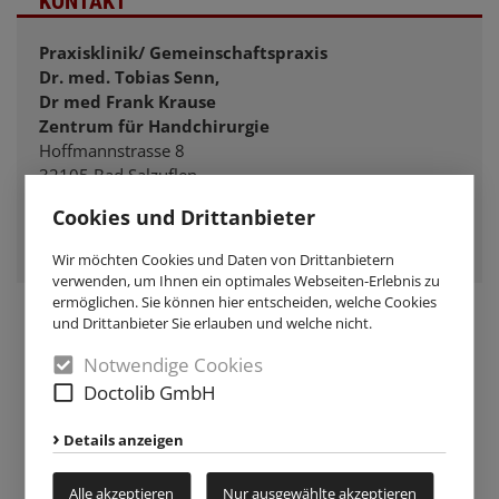
KONTAKT
Praxisklinik/ Gemeinschaftspraxis
Dr. med. Tobias Senn,
Dr med Frank Krause
Zentrum für Handchirurgie
Hoffmannstrasse 8
32105 Bad Salzuflen
Tel. 05222/62930
Cookies und Drittanbieter
Fax 05222/629350
email
senn.krause@handchirurgie-salzuflen.de
Wir möchten Cookies und Daten von Drittanbietern
verwenden, um Ihnen ein optimales Webseiten-Erlebnis zu
ermöglichen. Sie können hier entscheiden, welche Cookies
und Drittanbieter Sie erlauben und welche nicht.
Notwendige Cookies
Doctolib GmbH
Details anzeigen
Alle akzeptieren
Nur ausgewählte akzeptieren