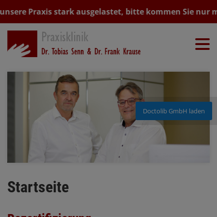
 unsere Praxis stark ausgelastet, bitte kommen Sie nur 
Doctolib GmbH laden
Startseite